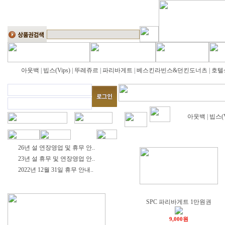
아웃백
|
빕스(Vips)
|
뚜레쥬르
|
파리바게트
|
베스킨라빈스&던킨도너츠
|
호텔
아웃백
|
빕스(V
26년 설 연장영업 및 휴무 안..
23년 설 휴무 및 연장영업 안..
2022년 12월 31일 휴무 안내..
SPC 파리바게트 1만원권
9,000원