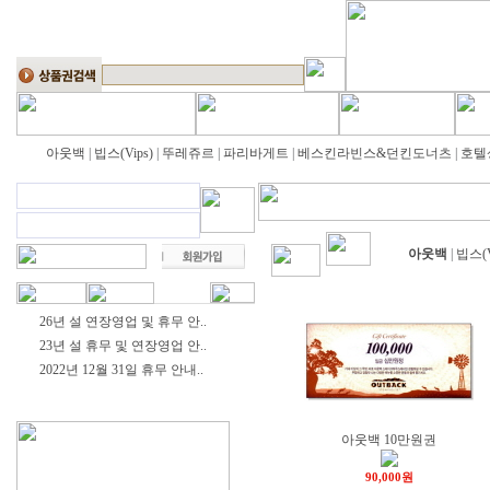
아웃백
|
빕스(Vips)
|
뚜레쥬르
|
파리바게트
|
베스킨라빈스&던킨도너츠
|
호텔
아웃백
|
빕스(V
26년 설 연장영업 및 휴무 안..
23년 설 휴무 및 연장영업 안..
2022년 12월 31일 휴무 안내..
아웃백 10만원권
90,000원